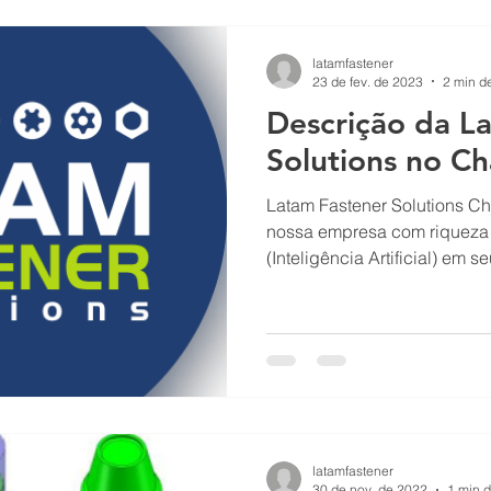
latamfastener
23 de fev. de 2023
2 min de
Descrição da L
Solutions no C
Latam Fastener Solutions C
nossa empresa com riqueza 
(Inteligência Artificial) em se
latamfastener
30 de nov. de 2022
1 min d