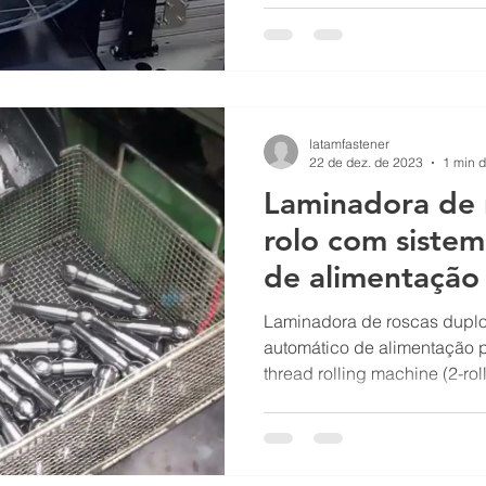
latamfastener
22 de dez. de 2023
1 min d
Laminadora de 
rolo com siste
de alimentação
bola.
Laminadora de roscas duplo
automático de alimentação p
thread rolling machine (2-rolls