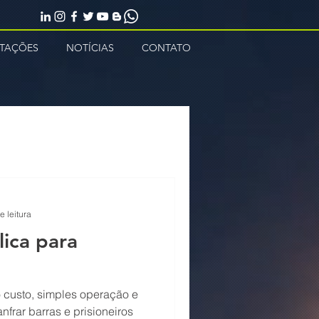
NTAÇÕES
NOTÍCIAS
CONTATO
e leitura
ica para
 custo, simples operação e
nfrar barras e prisioneiros