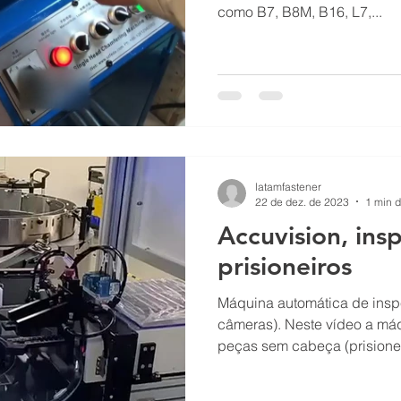
como B7, B8M, B16, L7,...
latamfastener
22 de dez. de 2023
1 min d
Accuvision, ins
prisioneiros
Máquina automática de inspe
câmeras). Neste vídeo a má
peças sem cabeça (prisioneir