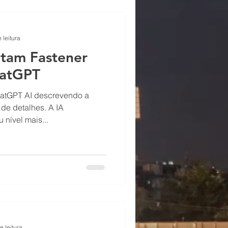
 leitura
atam Fastener
hatGPT
hatGPT AI descrevendo a
de detalhes. A IA
u nível mais...
e leitura