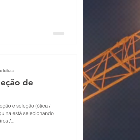
e leitura
peção de
ção e seleção (ótica /
quina está selecionando
os /...