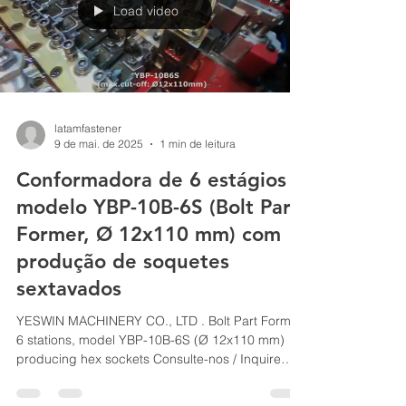
Load video
latamfastener
9 de mai. de 2025
1 min de leitura
Conformadora de 6 estágios
modelo YBP-10B-6S (Bolt Part
Former, Ø 12x110 mm) com
produção de soquetes
sextavados
YESWIN MACHINERY CO., LTD . Bolt Part Former,
6 stations, model YBP-10B-6S (Ø 12x110 mm)
producing hex sockets Consulte-nos / Inquire