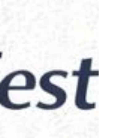
6974 📱 +55 (11) 97133-2980 #fasteners
#industrialengineering #latamfastenersolutions
#fasteningsolutions #latamfastener #coldforming
#estampagem #usinagem #ferramentaria #prego
#pregos #porcas #parafuso #parafusos #rebites
#fixadores .