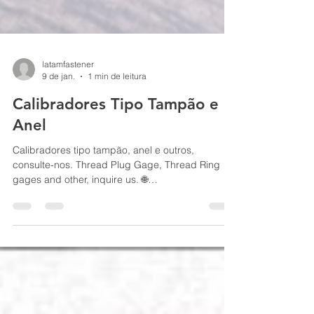
latamfastener
9 de jan.
1 min de leitura
Calibradores Tipo Tampão e
Anel
Calibradores tipo tampão, anel e outros,
consulte-nos. Thread Plug Gage, Thread Ring
gages and other, inquire us. 🌐
www.latamfastener.com ✉️
contato@latamfastener.com ✉️
vendas@latamfastener.com 📞 +55 (11) 2539-