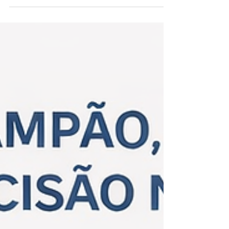
de sucesso nos setores de fixadores e peças
conformadas a frio. 💡 Momento estratégico para
compras Com a recente queda do dólar, este é o
cenário ideal para reduzir custos, planejar
estoques e garantir matéria-prima de alta
qualidade para os próximos meses. 🏭 Sobre a
ZMD • Localização estratégica próxima ao Porto
de Shanghai • Capacidade produtiva de 600.000
toneladas/ano • Especial