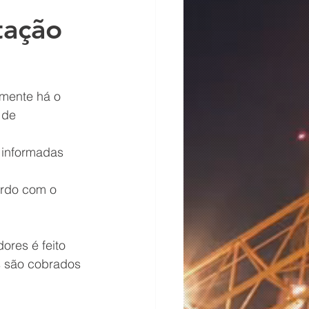
tação
mente há o 
 de 
 informadas 
ordo com o 
res é feito 
s são cobrados 