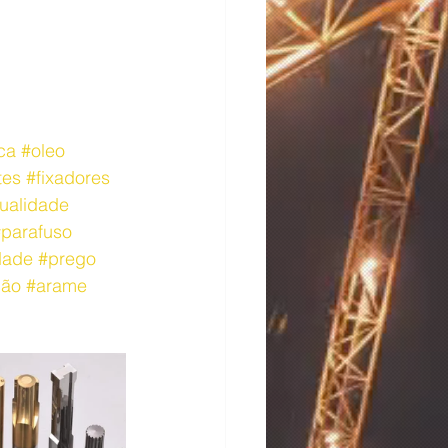
ca
#oleo
tes
#fixadores
ualidade
parafuso
dade
#prego
ção
#arame