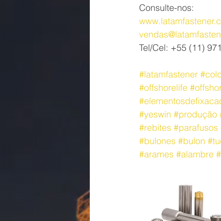
Consulte-nos:
www.latamfastener.
vendas@latamfasten
Tel/Cel: +55 (11) 9
#latamfastener
#col
#offshorelife
#offsho
#elementosdefixaca
#yeswin
#produção
#rebites
#parafusos
#bulones
#bulon
#tu
#arames
#alambre
#