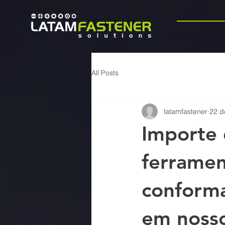
All Posts
latamfastener
22 d
Importe 
ferrame
conforma
em nosso