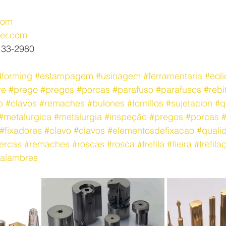
com
er.com
7133-2980
dforming
#estampagem
#usinagem
#ferramentaria
#eoli
re
#prego
#pregos
#porcas
#parafuso
#parafusos
#rebi
o
#clavos
#remaches
#bulones
#tornillos
#sujetacion
#q
#metalurgica
#metalurgia
#inspeção
#pregos
#porcas
#
#fixadores
#clavo
#clavos
#elementosdefixacao
#quali
ercas
#remaches
#roscas
#rosca
#trefila
#fieira
#trefila
alambres